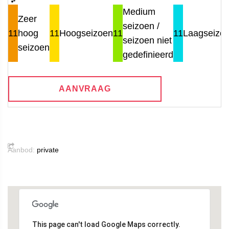
Medium
Zeer
seizoen /
11
hoog
11
Hoogseizoen
11
11
Laagseizo
seizoen niet
seizoen
gedefinieerd
AANVRAAG
Aanbod:
private
This page can't load Google Maps correctly.