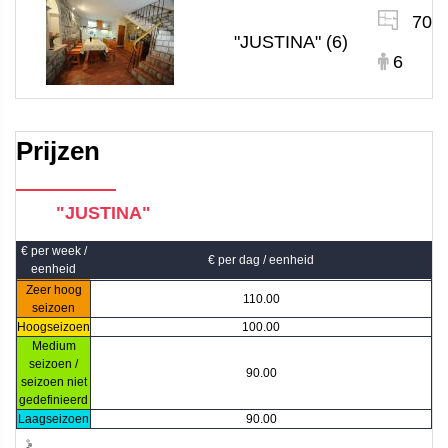
70 
"JUSTINA" (6)
6
Prijzen
"JUSTINA"
€ per week /
€ per dag / eenheid
eenheid
Zeer hoog
110.00
seizoen
Hoogseizoen
100.00
Medium
seizoen /
90.00
seizoen niet
gedefinieerd
Laagseizoen
90.00