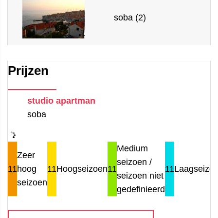
soba (2)
Prijzen
studio apartman
soba
Medium
Zeer
seizoen /
11
hoog
11
Hoogseizoen
11
11
Laagseizo
seizoen niet
seizoen
gedefinieerd