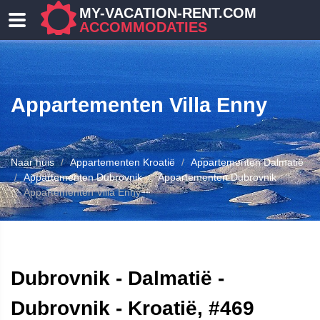
MY-VACATION-RENT.COM
ACCOMMODATIES
Appartementen Villa Enny
Naar huis
Appartementen Kroatië
Appartementen Dalmatië
Appartementen Dubrovnik
Appartementen Dubrovnik
Appartementen Villa Enny
ENEN
Dubrovnik - Dalmatië -
Dubrovnik - Kroatië, #469