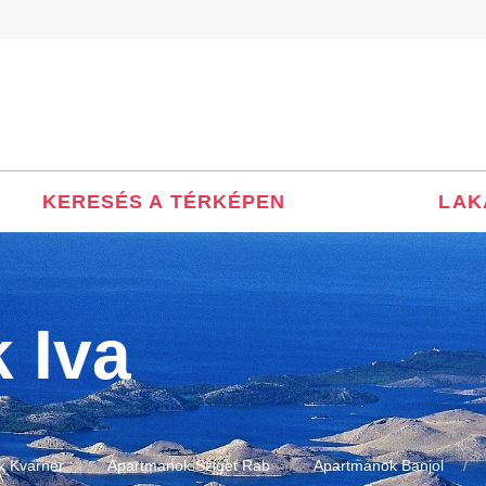
KERESÉS A TÉRKÉPEN
LAK
 Iva
k Kvarner
Apartmanok Sziget Rab
Apartmanok Banjol