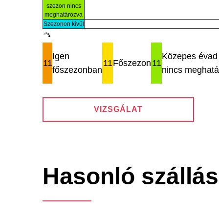
szezon nincs
meghatározva
Szezonon kívül
Igen
Közepes évad 
11
11
Főszezon
11
főszezonban
nincs meghatá
VIZSGÁLAT
Hasonló szállá