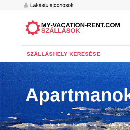
Lakástulajdonosok
MY-VACATION-RENT.COM
SZÁLLÁSOK
SZÁLLÁSHELY KERESÉSE
Apartmanok
Otthon
Apartmanok Horvátország
Apartmano