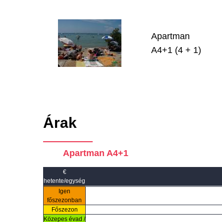
Apartman
A4+1 (4 + 1)
Árak
Apartman A4+1
€
hetente/egység
Igen
főszezonban
Főszezon
Közepes évad /