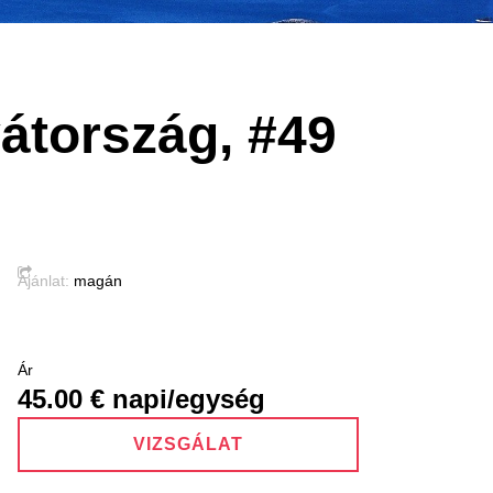
vátország, #49
Ajánlat:
magán
Ár
45.00
€ napi/egység
VIZSGÁLAT