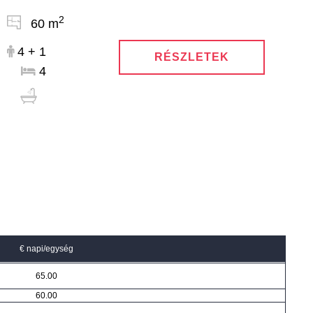
2
60 m
4 + 1
RÉSZLETEK
4
€ napi/egység
65.00
60.00