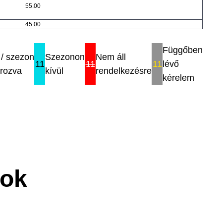
55.00
45.00
Függőben
/ szezon
Szezonon
Nem áll
11
11
11
lévő
rozva
kívül
rendelkezésre
kérelem
sok