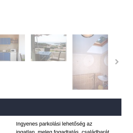
Ingyenes parkolási lehetőség az
ingatlan, meleg fogadtatás, családbarát,