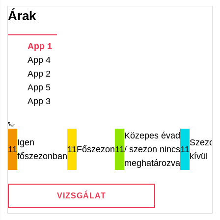
Árak
App 1
App 4
App 2
App 5
App 3
Közepes évad
Igen
Szezon
11
11
Főszezon
11
/ szezon nincs
11
főszezonban
kívül
meghatározva
VIZSGÁLAT