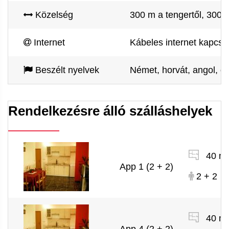
Közelség
300 m a tengertől, 300 
Internet
Kábeles internet kapcsol
Beszélt nyelvek
Német, horvát, angol, ol
Rendelkezésre álló szálláshelyek
40 m
App 1 (2 + 2)
2 + 2
40 m