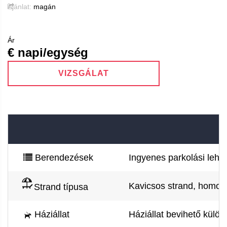
Ajánlat:
magán
Ár
€ napi/egység
VIZSGÁLAT
Berendezések
Ingyenes parkolási lehet
Kavicsos strand, homokos
Strand típusa
Háziállat
Háziállat bevihető külön