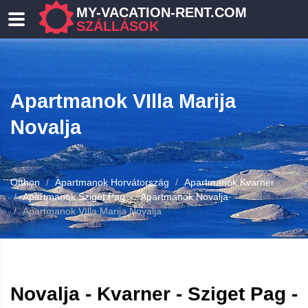
MY-VACATION-RENT.COM
SZÁLLÁSOK
Apartmanok VIlla Marija
Novalja
Otthon
Apartmanok Horvátország
Apartmanok Kvarner
Apartmanok Sziget Pag
Apartmanok Novalja
Apartmanok VIlla Marija Novalja
Novalja - Kvarner - Sziget Pag -