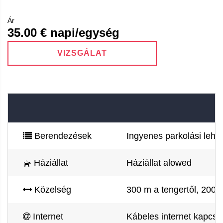
Ár
35.00
€ napi/egység
VIZSGÁLAT
Berendezések
Ingyenes parkolási lehet
Háziállat
Háziállat alowed
Közelség
300 m a tengertől, 200 
Internet
Kábeles internet kapcsol