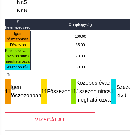
Nr.5
Nr.6
€
€ napi/egység
hetente/egység
Igen
100.00
főszezonban
Főszezon
85.00
Közepes évad /
szezon nincs
70.00
meghatározva
Szezonon kívül
60.00
Közepes évad
Igen
Szezon
11
11
Főszezon
11
/ szezon nincs
11
főszezonban
kívül
meghatározva
VIZSGÁLAT