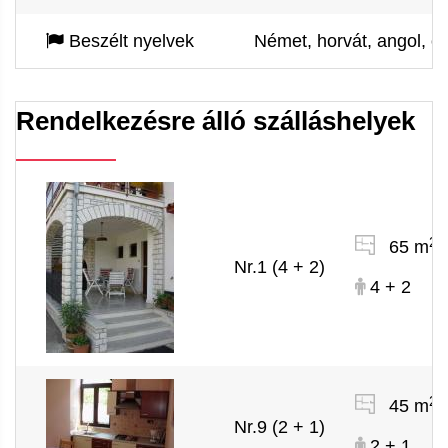
Beszélt nyelvek
Német, horvát, angol, o
Rendelkezésre álló szálláshelyek
2
65 m
Nr.1 (4 + 2)
4 + 2
2
45 m
Nr.9 (2 + 1)
2 + 1