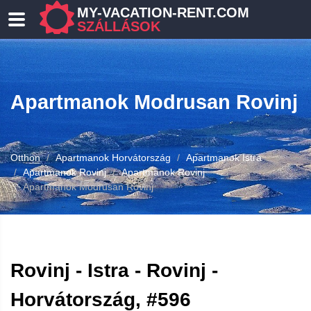
MY-VACATION-RENT.COM
SZÁLLÁSOK
Apartmanok Modrusan Rovinj
Otthon
Apartmanok Horvátország
Apartmanok Istra
Apartmanok Rovinj
Apartmanok Rovinj
Apartmanok Modrusan Rovinj
Rovinj - Istra - Rovinj -
Horvátország, #596