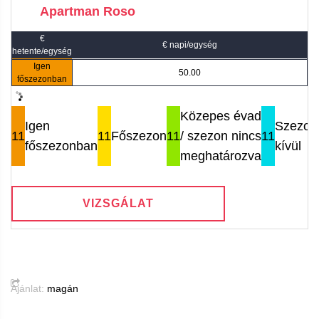
Apartman Roso
€
€ napi/egység
hetente/egység
Igen
50.00
főszezonban
Közepes évad
Igen
Szezon
11
11
Főszezon
11
/ szezon nincs
11
főszezonban
kívül
meghatározva
VIZSGÁLAT
Ajánlat:
magán