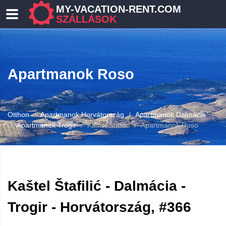
MY-VACATION-RENT.COM
SZÁLLÁSOK
Apartmanok Roso
Otthon
Apartmanok Horvátország
Apartmanok Dalmácia
Apartmanok Trogir
Kaštel Štafilić
Apartmanok Roso
Kaštel Štafilić - Dalmácia -
Trogir - Horvátország, #366