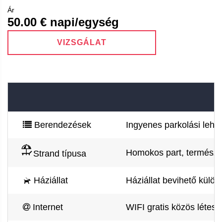
Ár
50.00
€ napi/egység
VIZSGÁLAT
Berendezések
Ingyenes parkolási lehet
Homokos part, természe
Strand típusa
Háziállat
Háziállat bevihető külön
Internet
WIFI gratis közös létes