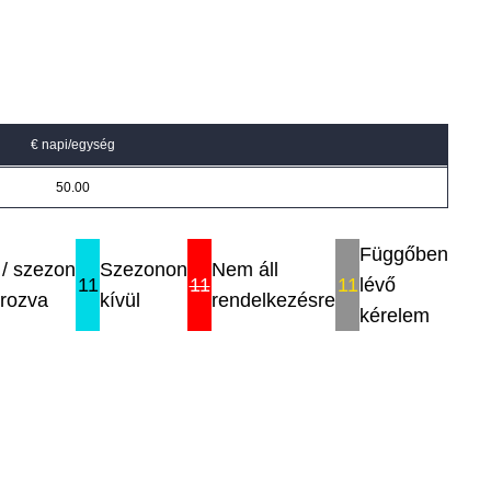
€ napi/egység
50.00
Függőben
/ szezon
Szezonon
Nem áll
11
11
11
lévő
rozva
kívül
rendelkezésre
kérelem