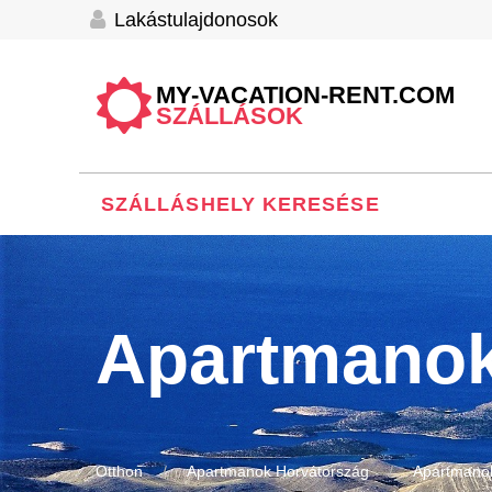
Lakástulajdonosok
MY-VACATION-RENT.COM
SZÁLLÁSOK
SZÁLLÁSHELY KERESÉSE
Apartmanok
Otthon
Apartmanok Horvátország
Apartmano