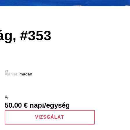
zág, #353
Ajánlat:
magán
Ár
50.00
€ napi/egység
VIZSGÁLAT