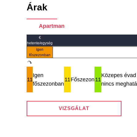
Árak
Apartman
€
hetente/egység
Igen
főszezonban
Igen
Közepes évad 
11
11
Főszezon
11
főszezonban
nincs meghatá
VIZSGÁLAT