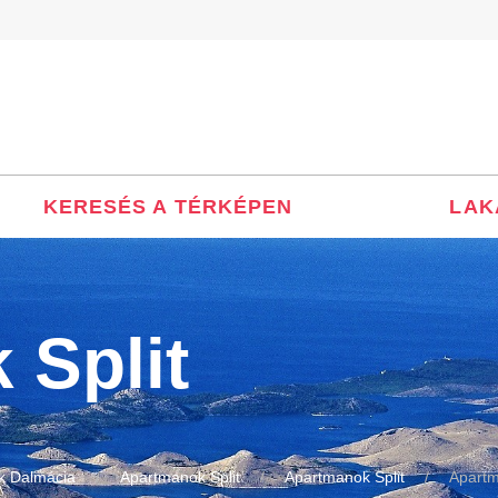
KERESÉS A TÉRKÉPEN
LAK
 Split
k Dalmácia
Apartmanok Split
Apartmanok Split
Apartm