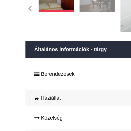
Általános információk - tárgy
Berendezések
Háziállat
Közelség