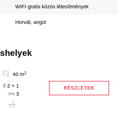
WIFI gratis közös létesítmények
Horvát, angol
áshelyek
2
40 m
2 + 1
RÉSZLETEK
3