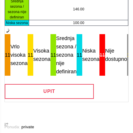
Srednja
sezona /
146.00
sezona nije
definiran
Niska sezona
100.00
Srednja
Vrlo
sezona /
Visoka
Niska
Nije
11
visoka
11
11
sezona
11
11
11
sezona
sezona
dostupno
sezona
nije
definiran
UPIT
Ponuda:
private