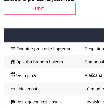
UPIT
Dodatne prostorije i oprema
Besplatan pa
Opskrba hranom i pićem
Samoopskr
Pješčana pl
Vrsta plaže
Udaljenost
10 m od mor
Jezik govori koji vlasnik
Hrvatski, en