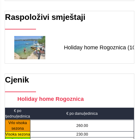
Raspoloživi smještaji
Holiday home Rogoznica (10 
Cjenik
Holiday home Rogoznica
€ po
€ po danu/jedinica
tjednu/jedinica
Vrlo visoka
260.00
sezona
Visoka sezona
230.00