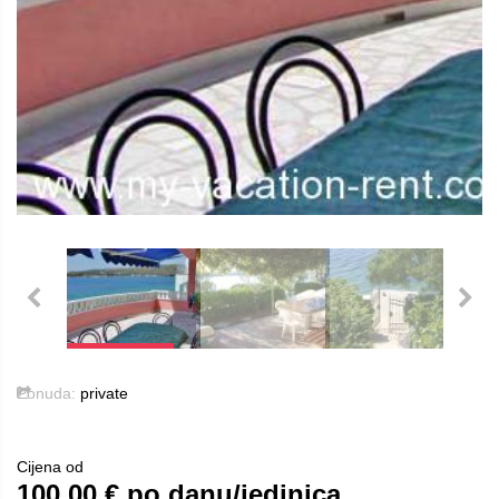
Ponuda:
private
Cijena od
100.00
€ po danu/jedinica