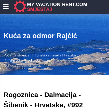
MY-VACATION-RENT.COM
SMJEŠTAJ
Kuća za odmor Rajčić
Početna stranica
Turistička naselja Hrvatska
Turistička naselja Dalmacija
Šibenik
Rogoznica
Kuća za odmor Rajčić
Rogoznica - Dalmacija -
Šibenik - Hrvatska, #992