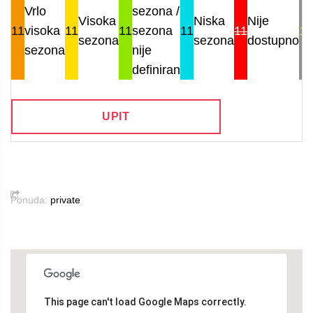
Vrlo
sezona /
Visoka
Niska
Nije
11
visoka
11
11
sezona
11
11
11
sezona
sezona
dostupno
sezona
nije
definiran
UPIT
Ponuda:
private
This page can't load Google Maps correctly.