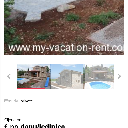
Ponuda:
private
Cijena od
€ po danu/jedinica