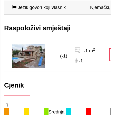
Jezik govori koji vlasnik
Njemački, hr
Raspoloživi smještaji
2
-1 m
(-1)
-1
Cjenik
Srednja