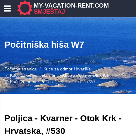
MY-VACATION-RENT.COM
SMJEŠTAJ
Počitniška hiša W7
Početna stranica
Kuće za odmor Hrvatska
Kuće za odmor Kvarner
Kuće za odmor Otok Krk
Kuće za odmor Poljica
Počitniška hiša W7
Poljica - Kvarner - Otok Krk -
Hrvatska, #530