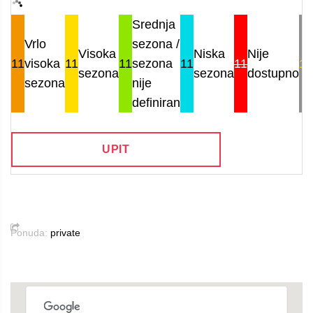
Srednja
Vrlo
sezona /
Visoka
Niska
Nije
11
visoka
11
11
sezona
11
11
11
sezona
sezona
dostupno
sezona
nije
definiran
UPIT
Ponuda:
private