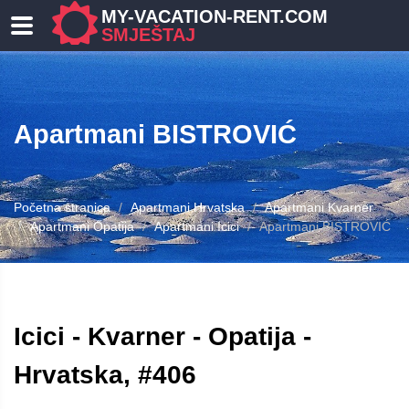
MY-VACATION-RENT.COM
SMJEŠTAJ
Apartmani BISTROVIĆ
Početna stranica
Apartmani Hrvatska
Apartmani Kvarner
Apartmani Opatija
Apartmani Icici
Apartmani BISTROVIĆ
Icici - Kvarner - Opatija -
Hrvatska, #406