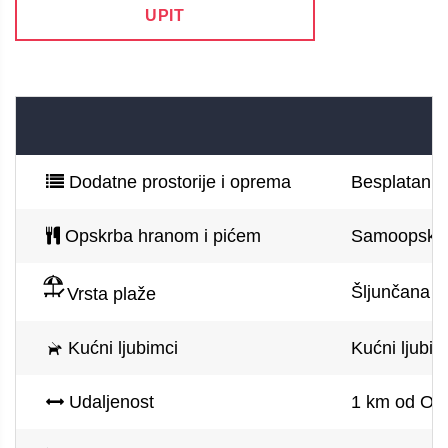
UPIT
Dodatne prostorije i oprema
Besplatan pa
Opskrba hranom i pićem
Samoopskr
Šljunčana p
Vrsta plaže
Kućni ljubimci
Kućni ljubim
Udaljenost
1 km od Opa