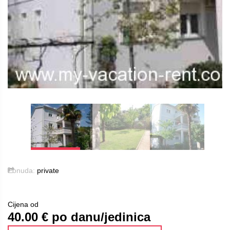
Ponuda:
private
Cijena od
40.00
€ po danu/jedinica