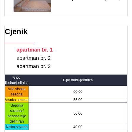
Cjenik
apartman br. 1
apartman br. 2
apartman br. 3
€ po
€ po danu/jedinica
tjednu/jedinica
Vrlo visoka
60.00
sezona
Visoka sezona
55.00
Srednja
sezona /
50.00
sezona nije
definiran
Niska sezona
40.00