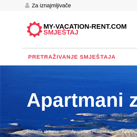
Za iznajmljivače
MY-VACATION-RENT.COM
SMJEŠTAJ
PRETRAŽIVANJE SMJEŠTAJA
Apartmani 
Početna stranica
Apartmani Hrvatska
Apartma