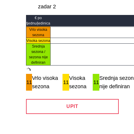
zadar 2
€ po
tjednu/jedinica
Vrlo visoka
sezona
Visoka sezona
Srednja
sezona /
sezona nije
definiran
Vrlo visoka
Visoka
Srednja sezon
11
11
11
sezona
sezona
nije definiran
UPIT