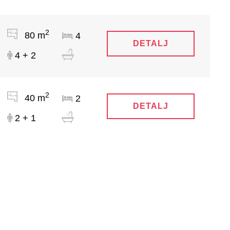
2
80 m
4
DETALJ
4 + 2
2
40 m
2
DETALJ
2 + 1