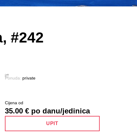
a, #242
Ponuda:
private
Cijena od
35.00
€ po danu/jedinica
UPIT