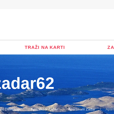
TRAŽI NA KARTI
ZA
zadar62
ni Dalmacija
Apartmani Zadar
Apartmani Zadar
Apar