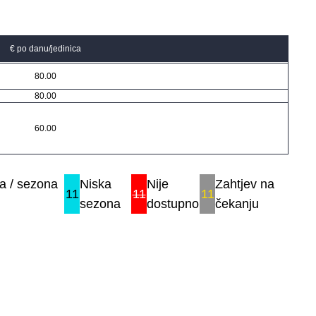
€ po danu/jedinica
80.00
80.00
60.00
a / sezona
Niska
Nije
Zahtjev na
11
11
11
sezona
dostupno
čekanju