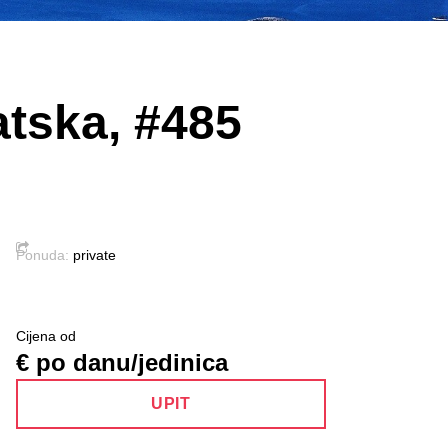
atska, #485
Ponuda:
private
Cijena od
€ po danu/jedinica
UPIT