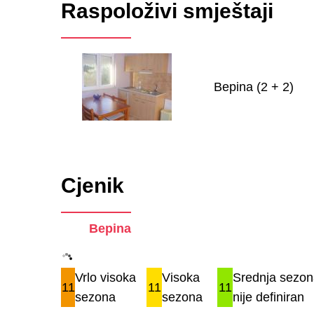
Raspoloživi smještaji
Bepina (2 + 2)
Cjenik
Bepina
Vrlo visoka
Visoka
Srednja sezon
11
11
11
sezona
sezona
nije definiran