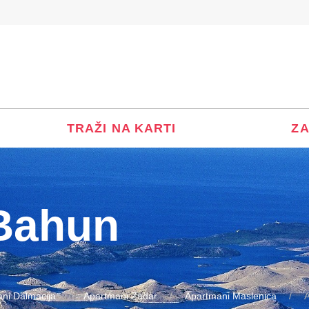
TRAŽI NA KARTI
ZA
Bahun
ni Dalmacija
Apartmani Zadar
Apartmani Maslenica