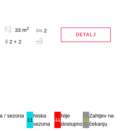
2
33 m
2
DETALJ
2 + 2
a / sezona
Niska
Nije
Zahtjev na
11
11
11
sezona
dostupno
čekanju