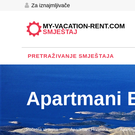
Za iznajmljivače
MY-VACATION-RENT.COM
SMJEŠTAJ
PRETRAŽIVANJE SMJEŠTAJA
Apartmani 
Početna stranica
Apartmani Hrvatska
Apartma