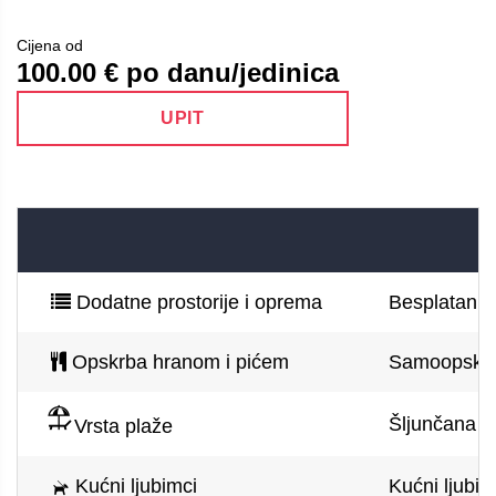
Cijena od
100.00
€ po danu/jedinica
UPIT
Dodatne prostorije i oprema
Besplatan pa
Opskrba hranom i pićem
Samoopskr
Šljunčana pl
Vrsta plaže
Kućni ljubimci
Kućni ljubim