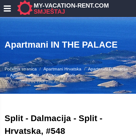
MY-VACATION-RENT.COM
SMJEŠTAJ
Apartmani IN THE PALACE
Početna stranica
Apartmani Hrvatska
Apartmani Dalmacija
Apartmani Split
Apartmani Split
Apartmani IN THE PALACE
Split - Dalmacija - Split -
Hrvatska, #548