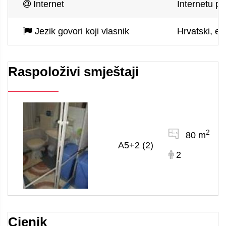
Internet
Internetu pu
Jezik govori koji vlasnik
Hrvatski, eng
Raspoloživi smještaji
2
80 m
A5+2 (2)
2
Cjenik