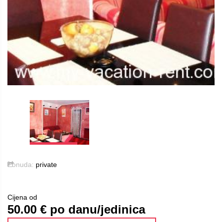
Ponuda:
private
Cijena od
50.00
€ po danu/jedinica