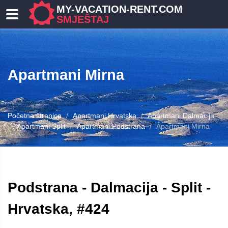
MY-VACATION-RENT.COM
SMJEŠTAJ
Apartmani Mirna
Početna stranica
Apartmani Hrvatska
Apartmani Dalmacija
Apartmani Split
Apartmani Podstrana
Apartmani Mirna
Podstrana - Dalmacija - Split -
Hrvatska, #424