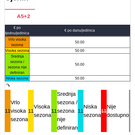
A5+2
€ po
€ po danu/jedinica
tjednu/jedinica
Vrlo visoka
50.00
sezona
Visoka sezona
50.00
Srednja
sezona /
50.00
sezona nije
definiran
Niska sezona
50.00
Srednja
Vrlo
sezona /
Visoka
Niska
Nije
11
visoka
11
11
sezona
11
11
11
sezona
sezona
dostupno
sezona
nije
definiran