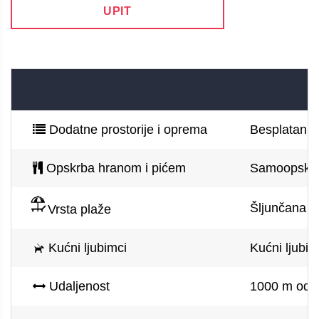
UPIT
Dodatne prostorije i oprema
Besplatan pa
Opskrba hranom i pićem
Samoopskr
Šljunčana p
Vrsta plaže
Kućni ljubimci
Kućni ljubim
Udaljenost
1000 m od m