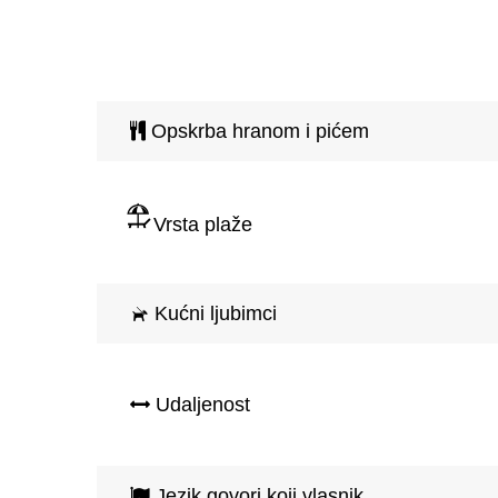
Opskrba hranom i pićem
Vrsta plaže
Kućni ljubimci
Udaljenost
Jezik govori koji vlasnik