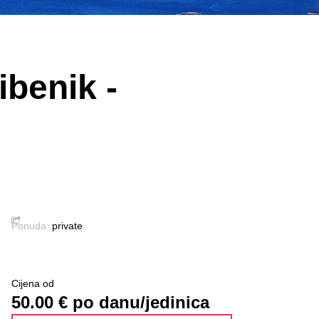
ibenik -
Ponuda:
private
Cijena od
50.00
€ po danu/jedinica