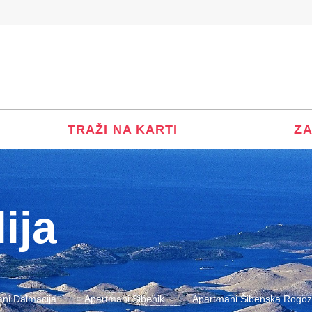
TRAŽI NA KARTI
ZA
ija
ni Dalmacija
Apartmani Sibenik
Apartmani Šibenska Rogoz