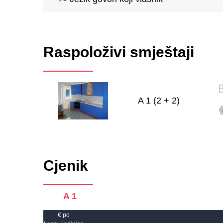
Raspoloživi smještaji
A 1 (2 + 2)
Cjenik
A 1
€ po