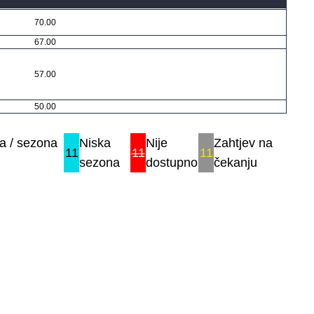
70.00
67.00
57.00
50.00
a / sezona
Niska
Nije
Zahtjev na
11
11
11
sezona
dostupno
čekanju