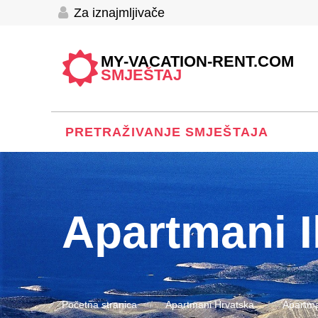
Za iznajmljivače
MY-VACATION-RENT.COM
SMJEŠTAJ
PRETRAŽIVANJE SMJEŠTAJA
Apartmani Il
Početna stranica
Apartmani Hrvatska
Apartma