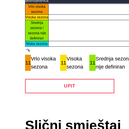
tjednu/jedinica
Vrlo visoka
sezona
Visoka sezona
Srednja
sezona /
sezona nije
definiran
Niska sezona
Vrlo visoka
Visoka
Srednja sezon
11
11
11
sezona
sezona
nije definiran
UPIT
Slični smještaj