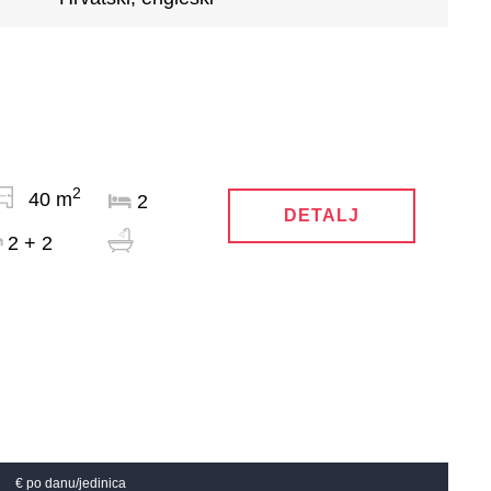
2
40 m
2
DETALJ
2 + 2
€ po danu/jedinica