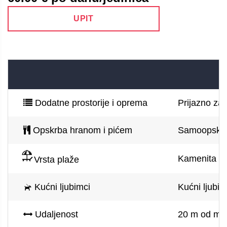
UPIT
Dodatne prostorije i oprema
Prijazno za 
Opskrba hranom i pićem
Samoopskr
Kamenita pla
Vrsta plaže
Kućni ljubimci
Kućni ljubim
Udaljenost
20 m od mor