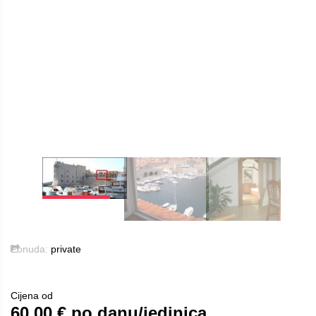
Ponuda:
private
Cijena od
60.00
€ po danu/jedinica