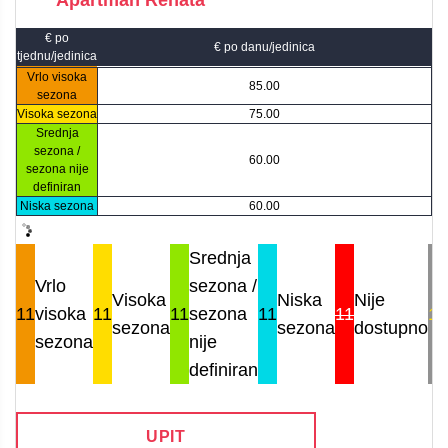
€ po
€ po danu/jedinica
tjednu/jedinica
Vrlo visoka
85.00
sezona
Visoka sezona
75.00
Srednja
sezona /
60.00
sezona nije
definiran
Niska sezona
60.00
Srednja
Vrlo
sezona /
Visoka
Niska
Nije
11
visoka
11
11
sezona
11
11
11
sezona
sezona
dostupno
sezona
nije
definiran
UPIT