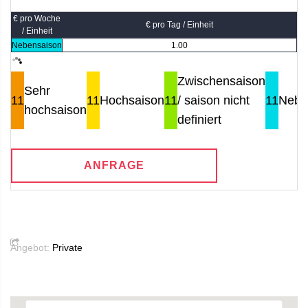
€ pro Woche
€ pro Tag / Einheit
/ Einheit
Nebensaison
1.00
Zwischensaison
Sehr
11
11
Hochsaison
11
/ saison nicht
11
Nebe
hochsaison
definiert
ANFRAGE
Angebot:
Private