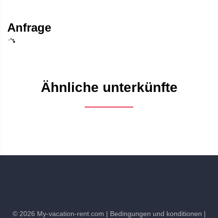
Anfrage
Ähnliche unterkünfte
©
2026
My-vacation-rent.com
| Bedingungen und konditionen
|