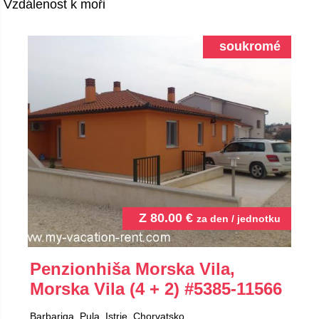
Vzdálenost k moři
soukromé
Z
80.00
€
za den / jednotku
Penzionhiša Morska Vila,
Morska Vila (4 + 2)
#5385-11566
Barbariga, Pula, Istrie, Chorvatsko