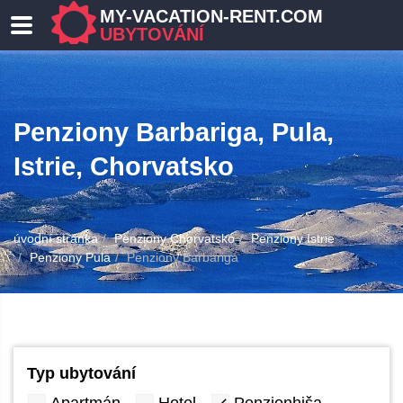
MY-VACATION-RENT.COM
UBYTOVÁNÍ
Penziony Barbariga, Pula,
Istrie, Chorvatsko
úvodní stránka
Penziony Chorvatsko
Penziony Istrie
Penziony Pula
Penziony Barbariga
Typ ubytování