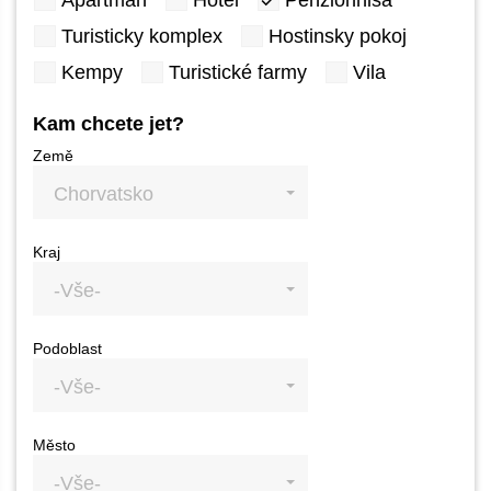
Apartmán
Hotel
Penzionhiša
Turisticky komplex
Hostinsky pokoj
Kempy
Turistické farmy
Vila
Kam chcete jet?
Země
Chorvatsko
Kraj
-Vše-
Podoblast
-Vše-
Město
-Vše-