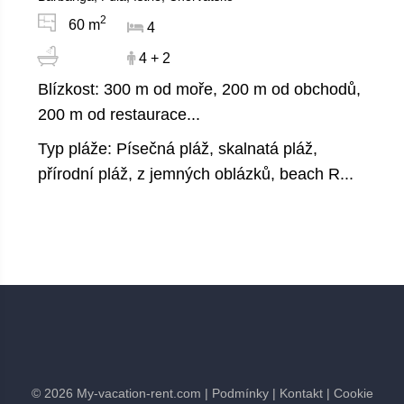
2
60 m
4
4 + 2
Blízkost: 300 m od moře, 200 m od obchodů,
200 m od restaurace...
Typ pláže: Písečná pláž, skalnatá pláž,
přírodní pláž, z jemných oblázků, beach R...
©
2026
My-vacation-rent.com
| Podmínky
| Kontakt
| Cookie