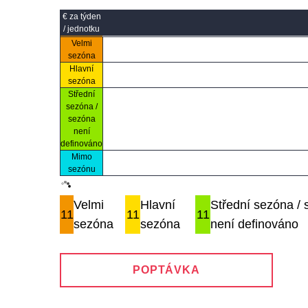
€ za týden
/ jednotku
Velmi
sezóna
Hlavní
sezóna
Střední
sezóna /
sezóna
není
definováno
Mimo
sezónu
Velmi
Hlavní
Střední sezóna /
11
11
11
sezóna
sezóna
není definováno
POPTÁVKA