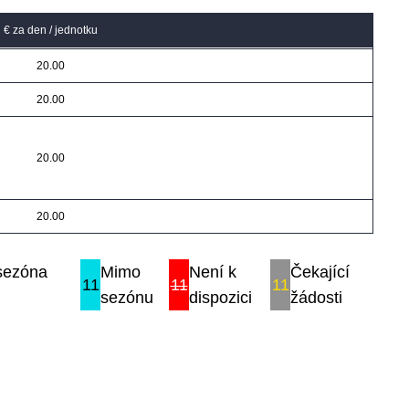
€ za den / jednotku
20.00
20.00
20.00
20.00
 sezóna
Mimo
Není k
Čekající
11
11
11
sezónu
dispozici
žádosti