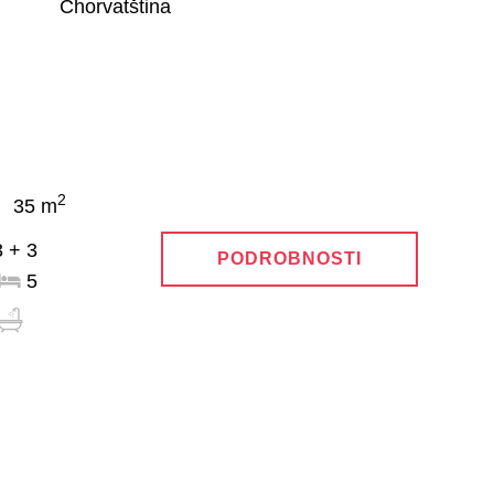
Chorvatština
2
35 m
 + 3
PODROBNOSTI
5