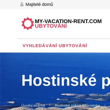
Majitelé domů
MY-VACATION-RENT.COM
UBYTOVÁNÍ
VYHLEDÁVÁNÍ UBYTOVÁNÍ
Hostinské p
Úvodní stránka
Hostinské pokoje Chorvatsko