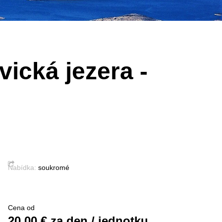
vická jezera -
Nabídka:
soukromé
Cena od
20.00
€ za den / jednotku