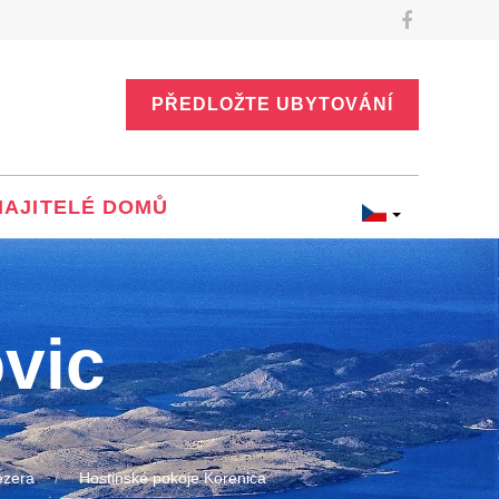
PŘEDLOŽTE UBYTOVÁNÍ
MAJITELÉ DOMŮ
vic
ezera
Hostinské pokoje Korenica