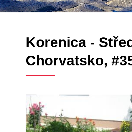
Hostinské pokoje Marijanovic
Korenica - Střed
Chorvatsko, #3