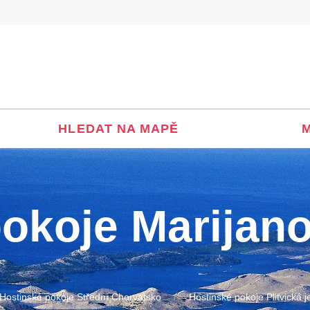
HLEDAT NA MAPĚ
okoje Marijano
Hostinské pokoje Střední Chorvatsko
Hostinské pokoje Plitvická j