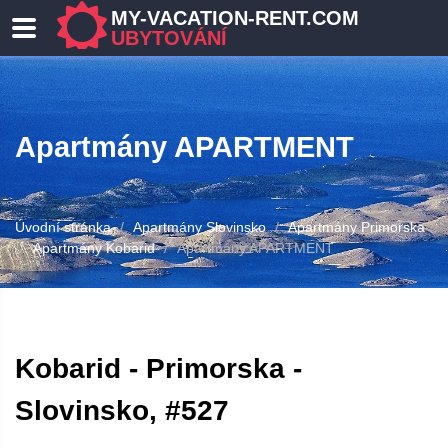
MY-VACATION-RENT.COM
UBYTOVÁNÍ
Apartmány APARTMENT
Úvodní stránka
Apartmány Slovinsko
Apartmány Primorska
Apartmány Kobarid
Apartmány APARTMENT
Kobarid - Primorska -
Slovinsko, #527