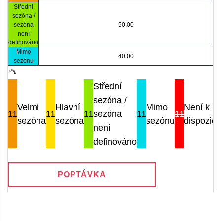
Střední
sezóna /
sezóna
50.00
není
definováno
Mimo
40.00
sezónu
Střední
sezóna /
Velmi
Hlavní
Mimo
Není k
11
11
11
sezóna
11
11
sezóna
sezóna
sezónu
dispozici
není
definováno
POPTÁVKA