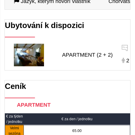
Jazyk, kterým hovoří vlastník
Chorvatština
Ubytování k dispozici
6
APARTMENT (2 + 2)
2 +
Ceník
APARTMENT
€ za týden
€ za den / jednotku
/ jednotku
Velmi
65.00
sezóna