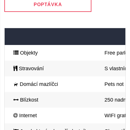
POPTÁVKA
Objekty
Free parki
Stravování
S vlastním
Domácí mazlíčci
Pets not a
Blízkost
250 nadmoř
Internet
WIFI gratis