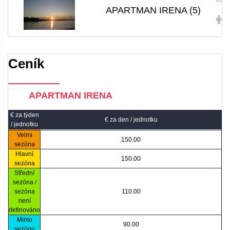
APARTMAN IRENA (5)
5
Ceník
APARTMAN IRENA
€ za týden
€ za den / jednotku
/ jednotku
Velmi
150.00
sezóna
Hlavní
150.00
sezóna
Střední
sezóna /
sezóna
110.00
není
definováno
Mimo
90.00
sezónu