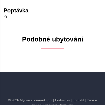
Poptávka
Podobné ubytování
©
2026
My-vacation-rent.com
| Podmínky
| Kontakt
| Cookie
policy
| Předložte ubytování