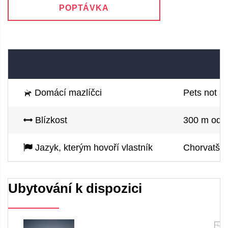
POPTÁVKA
Domácí mazlíčci
Pets not a
Blízkost
300 m od m
Jazyk, kterým hovoří vlastník
Chorvatštin
Ubytování k dispozici