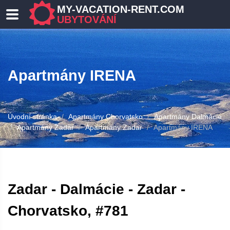
MY-VACATION-RENT.COM
UBYTOVÁNÍ
Apartmány IRENA
Úvodní stránka
Apartmány Chorvatsko
Apartmány Dalmácie
Apartmány Zadar
Apartmány Zadar
Apartmány IRENA
Zadar - Dalmácie - Zadar -
Chorvatsko, #781