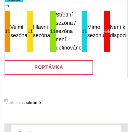
Střední
sezóna /
Velmi
Hlavní
Mimo
Není k
11
11
11
sezóna
11
11
sezóna
sezóna
sezónu
dispozici
není
definováno
POPTÁVKA
Nabídka:
soukromé