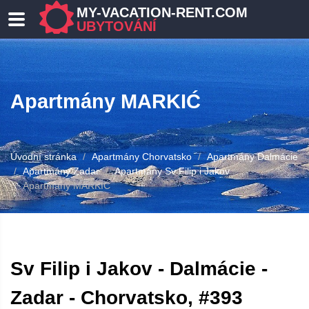
MY-VACATION-RENT.COM
UBYTOVÁNÍ
Apartmány MARKIĆ
Úvodní stránka
Apartmány Chorvatsko
Apartmány Dalmácie
Apartmány Zadar
Apartmány Sv Filip i Jakov
Apartmány MARKIĆ
Sv Filip i Jakov - Dalmácie -
Zadar - Chorvatsko, #393