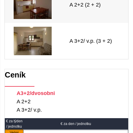
A 2+2 (2 + 2)
A 3+2/ v.p. (3 + 2)
Ceník
A3+2/dvosobni
A 2+2
A 3+2/ v.p.
€ za týden
€ za den / jednotku
/ jednotku
Velmi