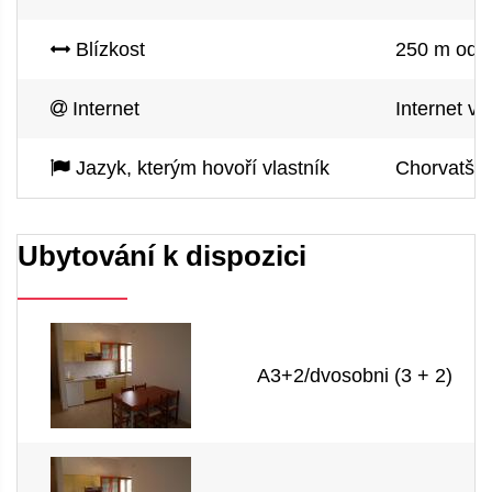
Blízkost
250 m od m
Internet
Internet vi
Jazyk, kterým hovoří vlastník
Chorvatštin
Ubytování k dispozici
A3+2/dvosobni (3 + 2)