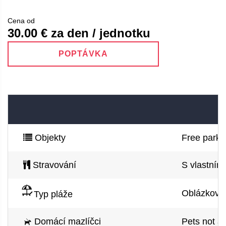
Cena od
30.00
€ za den / jednotku
POPTÁVKA
Objekty
Free parkin
Stravování
S vlastním
Oblázková p
Typ pláže
Domácí mazlíčci
Pets not a