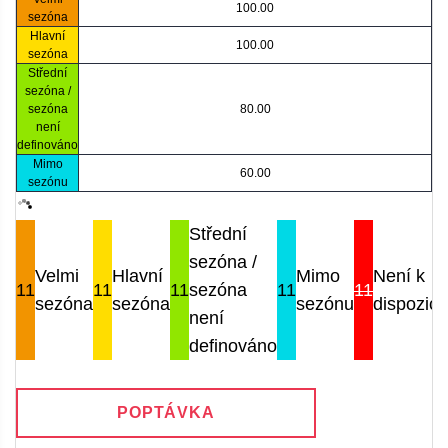
100.00
sezóna
Hlavní
100.00
sezóna
Střední
sezóna /
sezóna
80.00
není
definováno
Mimo
60.00
sezónu
Střední
sezóna /
Velmi
Hlavní
Mimo
Není k
11
11
11
sezóna
11
11
sezóna
sezóna
sezónu
dispozici
není
definováno
POPTÁVKA