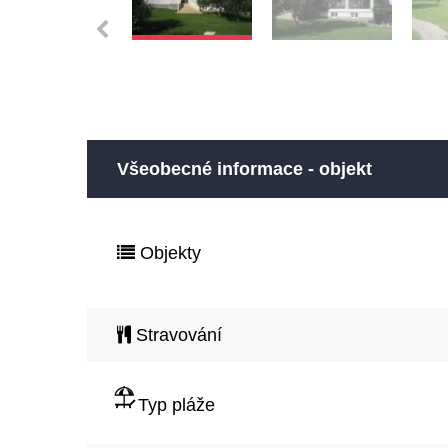
Všeobecné informace - objekt
Objekty
Stravování
Typ pláže