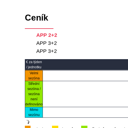
Ceník
APP 2+2
APP 3+2
APP 3+2
€ za týden
/ jednotku
Velmi
sezóna
Střední
sezóna /
sezóna
není
definováno
Mimo
sezónu