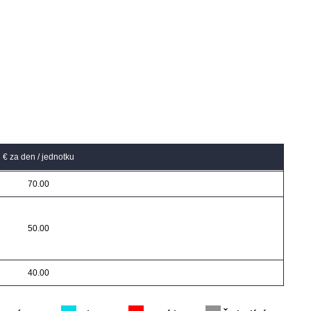
€ za den / jednotku
70.00
50.00
40.00