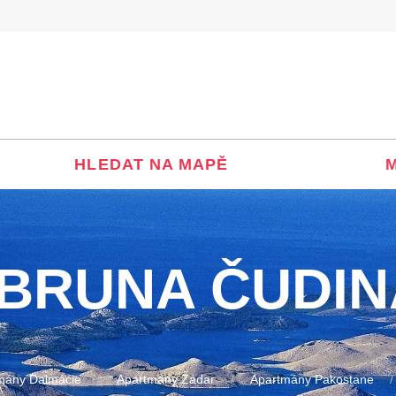
HLEDAT NA MAPĚ
 BRUNA ČUDIN
mány Dalmácie
Apartmány Zadar
Apartmány Pakostane