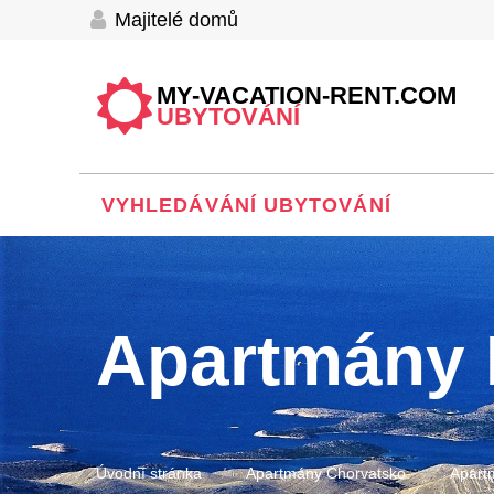
Majitelé domů
MY-VACATION-RENT.COM
UBYTOVÁNÍ
VYHLEDÁVÁNÍ UBYTOVÁNÍ
Apartmány
Úvodní stránka
Apartmány Chorvatsko
Apart