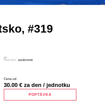
atsko, #319
Nabídka:
soukromé
Cena od
30.00
€ za den / jednotku
POPTÁVKA