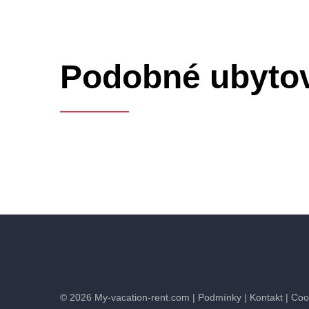
Podobné ubyto
©
2026
My-vacation-rent.com
| Podmínky
| Kontakt
| Coo