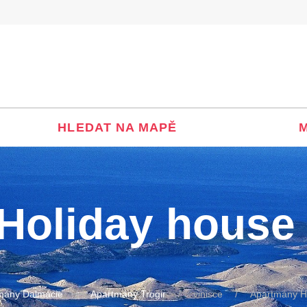
HLEDAT NA MAPĚ
Holiday house
mány Dalmácie
Apartmány Trogir
vinisce
Apartmány H