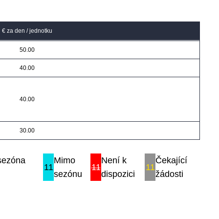
€ za den / jednotku
50.00
40.00
40.00
30.00
 sezóna
Mimo
Není k
Čekající
11
11
11
sezónu
dispozici
žádosti