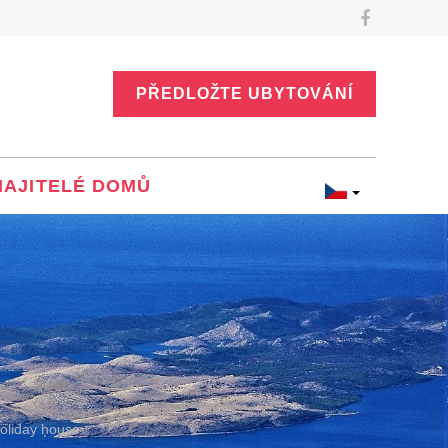
PŘEDLOŽTE UBYTOVÁNÍ
MAJITELÉ DOMŮ
oliday house