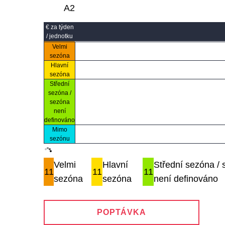
A2
€ za týden
/ jednotku
Velmi
sezóna
Hlavní
sezóna
Střední
sezóna /
sezóna
není
definováno
Mimo
sezónu
Velmi
Hlavní
Střední sezóna /
11
11
11
sezóna
sezóna
není definováno
POPTÁVKA