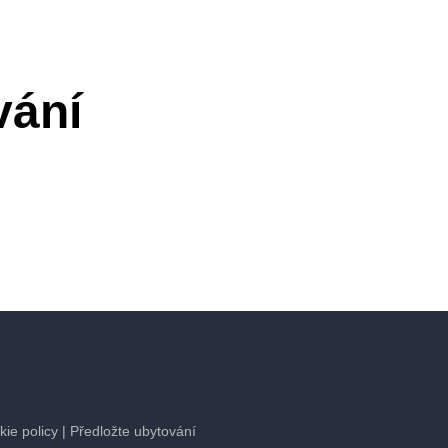
vání
kie policy
| Předložte ubytování