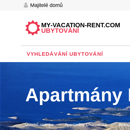
Majitelé domů
MY-VACATION-RENT.COM
UBYTOVÁNÍ
VYHLEDÁVÁNÍ UBYTOVÁNÍ
Apartmány 
Úvodní stránka
Apartmány Chorvatsko
Apart