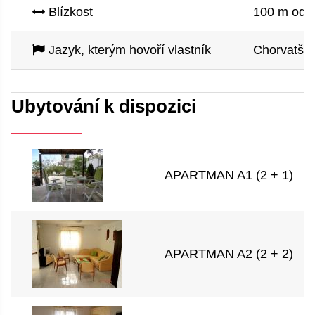
Blízkost
100 m od m
Jazyk, kterým hovoří vlastník
Chorvatštin
Ubytování k dispozici
APARTMAN A1 (2 + 1)
APARTMAN A2 (2 + 2)