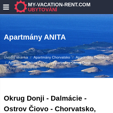
MY-VACATION-RENT.COM
UBYTOVÁNÍ
Apartmány ANITA
Úvodní stránka
Apartmány Chorvatsko
Apartmány Dalmácie
Apartmány Ostrov Čiovo
Apartmány Okrug Donji
Apartmány ANITA
Okrug Donji - Dalmácie -
Ostrov Čiovo - Chorvatsko,