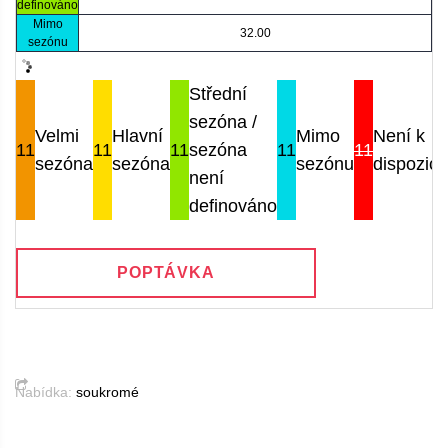
definováno
Mimo
32.00
sezónu
Střední
sezóna /
Velmi
Hlavní
Mimo
Není k
11
11
11
sezóna
11
11
sezóna
sezóna
sezónu
dispozici
není
definováno
POPTÁVKA
Nabídka:
soukromé