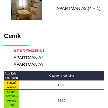
APARTMAN A3 (4 + 1)
Ceník
APARTMAN A1
APARTMAN A2
APARTMAN A3
€ za týden
€ za den / jednotku
/ jednotku
Hlavní
43.00
sezóna
Střední
sezóna /
sezóna
32.00
není