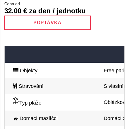
Cena od
32.00
€ za den / jednotku
POPTÁVKA
Objekty
Free parkin
Stravování
S vlastním
Oblázková p
Typ pláže
Domácí mazlíčci
Domácí zví