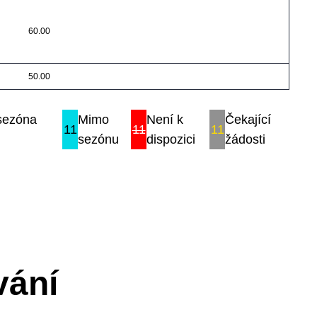
60.00
50.00
 sezóna
Mimo
Není k
Čekající
11
11
11
sezónu
dispozici
žádosti
vání