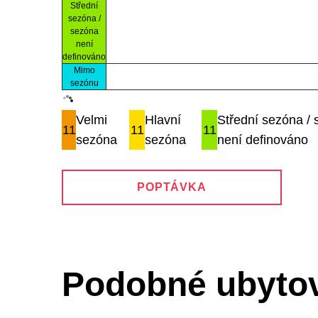
Střední
sezóna /
sezóna
není
definováno
Mimo
sezónu
Velmi
Hlavní
Střední sezóna /
11
11
11
sezóna
sezóna
není definováno
POPTÁVKA
Podobné ubyto