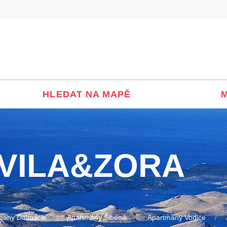
HLEDAT NA MAPĚ
 VILA&ZORA
mány Dalmácie
Apartmány Šibenik
Apartmány Vodice