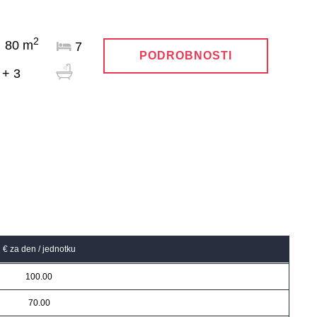
2
80 m
7
PODROBNOSTI
 + 3
€ za den / jednotku
100.00
70.00