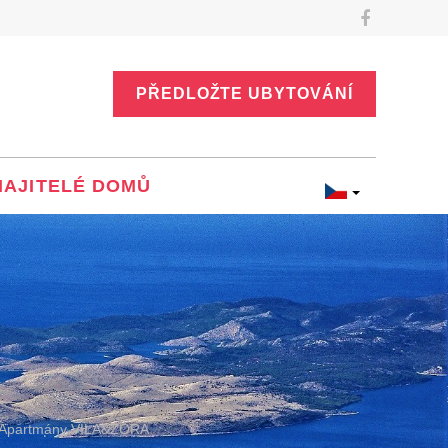
PŘEDLOŽTE UBYTOVÁNÍ
MAJITELÉ DOMŮ
Apartmány VILA&ZORA