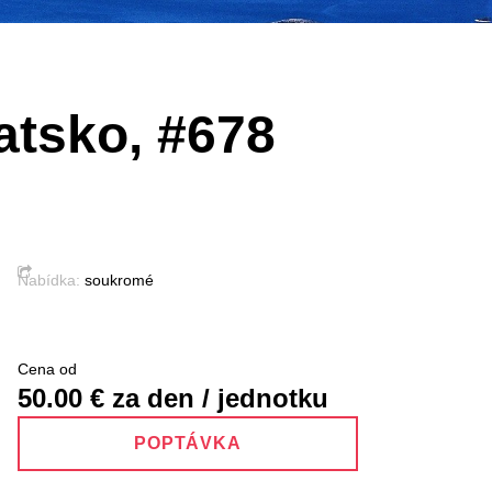
atsko, #678
Nabídka:
soukromé
Cena od
50.00
€ za den / jednotku
POPTÁVKA