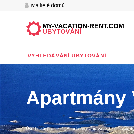
Majitelé domů
MY-VACATION-RENT.COM
UBYTOVÁNÍ
VYHLEDÁVÁNÍ UBYTOVÁNÍ
Apartmány
Úvodní stránka
Apartmány Chorvatsko
Apart