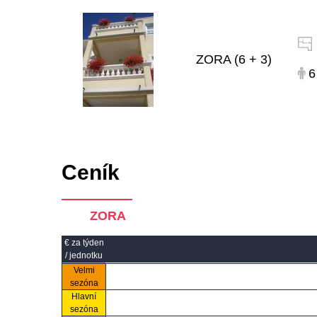
ZORA (6 + 3)
6
Ceník
ZORA
€ za týden
/ jednotku
Velmi
sezóna
Hlavní
sezóna